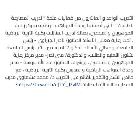
التدريب الواحد و العاشرون من فعاليات منحة " تدريب المصارعة
للطالبات "، التي أطلقتها وحدة المواهب الرياضية بمركز رعاية
الموهوبين والمبدعين، بصالة تدريب المنازلات بكلية التربية الرياضية
، تحت رعاية معالي الأستاذ الدكتور/ ناصر الجيزاوي - رئيس
الجامعة، ومعالي الأستاذ الدكتور/ تامر سمير- نائب رئيس الجامعة
لشئون التعليم والطلاب، والدكتورة/ منى نصر- مدير مركز رعاية
الموهوبين والمبدعين ، وإشراف الدكتور/ عبد الله سوسة - مدير
وحدة المواهب الرياضية والمدرس بكلية التربية الرياضية ،
مع
خالص الشكر والتقدير للقائم على التدريب د/ محمد عشماوى مدرب
المصارعة النسائية للطالبات.
https://fb.watch/nJTY_J2ylM/